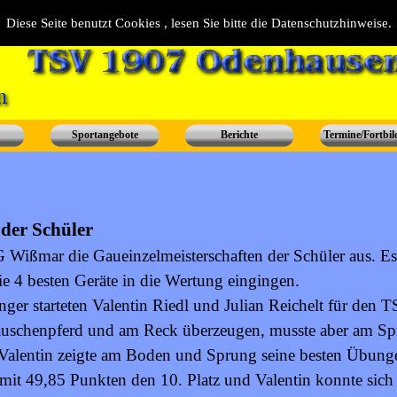
Diese Seite benutzt Cookies , lesen Sie bitte die Datenschutzhinweise.
Sportangebote
Berichte
Termine/Fortbi
 der Schüler
G Wißmar die Gaueinzelmeisterschaften der Schüler aus. E
die 4 besten Geräte in die Wertung eingingen.
ger starteten Valentin Riedl und Julian Reichelt für den
auschenpferd und am Reck überzeugen, musste aber am S
alentin zeigte am Boden und Sprung seine besten Übunge
mit 49,85 Punkten den 10. Platz und Valentin konnte sich