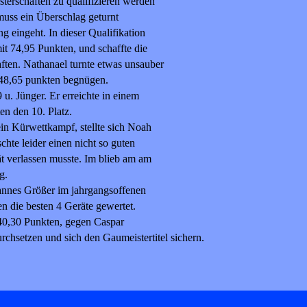
sterschaften zu qualifizieren werden
muss ein Überschlag geturnt
g eingeht. In dieser Qualifikation
mit 74,95 Punkten, und schaffte die
aften. Nathanael turnte etwas unsauber
 48,65 punkten begnügen.
 u. Jünger. Er erreichte in einem
en den 10. Platz.
ein Kürwettkampf, stellte sich Noah
hte leider einen nicht so guten
t verlassen musste. Im blieb am am
g.
annes Größer im jahrgangsoffenen
 die besten 4 Geräte gewertet.
 40,30 Punkten, gegen Caspar
chsetzen und sich den Gaumeistertitel sichern.