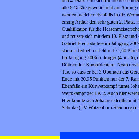
den 4. Platz. Um sich für die hessenmei
alle 6 Geräte gewertet und am Sprung 
werden, welcher ebenfalls in die Wertun
errang Arthur den sehr guten 2. Platz, 
Qualifikation für die Hessenmeistersch
und musste sich mit dem 10. Platz und
Gabriel Frech startete im Jahrgang 2009
starken Teilnehmerfeld mit 71,60 Punkt
Im Jahrgang 2006 u. Jünger (4 aus 6), 
Büttner den Kampfrichtern. Noah erwisc
Tag, so dass er bei 3 Übungen das Gerä
Ende mit 30,95 Punkten nur der 7. Ran
Ebenfalls ein Kürwettkampf turnte Joh
Wettkkampf der LK 2. Auch hier werden
Hier konnte sich Johannes deutlichmit
Schinke (TV Watzenborn-Steinberg) dur